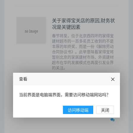
关于家得宝关店的原因,财务状
况是关键因素
春节将至，位于北京西四环的家得宝
建材超市的一百多名员工收到的不是
丰厚的年终奖，而是一份《解除劳动
合同协议书》。此举意味着家得宝将
暂别北京的家居建材市场，外资建材
超市在华的发展模式也再度引发业界
的关注。
查看
家得宝
中国
建材超市
门店
在中国
西四环
当前界面是电脑端界面，需要访问移动端网站吗？
北京
关闭
家居
北京市场
访问移动端
关闭
2022-04-22 10:39:50
63