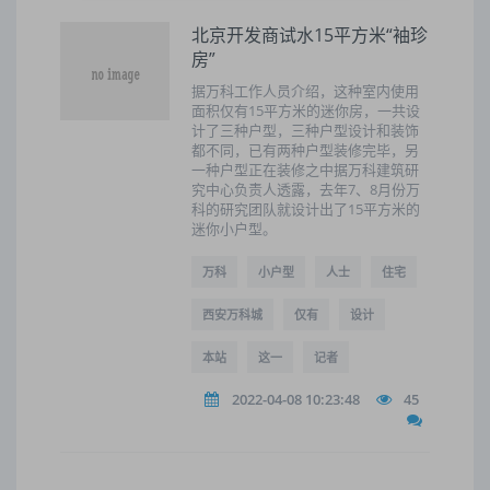
北京开发商试水15平方米“袖珍
房”
据万科工作人员介绍，这种室内使用
面积仅有15平方米的迷你房，一共设
计了三种户型，三种户型设计和装饰
都不同，已有两种户型装修完毕，另
一种户型正在装修之中据万科建筑研
究中心负责人透露，去年7、8月份万
科的研究团队就设计出了15平方米的
迷你小户型。
万科
小户型
人士
住宅
西安万科城
仅有
设计
本站
这一
记者
2022-04-08 10:23:48
45