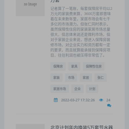
万套
记者算了一笔账，每套保障房平均以2
万元的家装费来算，3600万套即意味
着在未来数年里，家居市场会有七千
多亿的市场潜力。但张仁同时表示，
虽然保障性住房的家装家居市场总量
很大，但总体来说还是微利市场，但
对于家装企业来说，想进入保障房装
修市场，对企业实力和资历都有一定
的要求，而且就算能承接到保障房项
目，往往利润也被压得非常低了。
保障房
家具
保障性住房
家装
市场
家居
张仁
家居市场
企业
计划
2022-03-27 17:32:26
24
北京计划年内换装5万套节水器