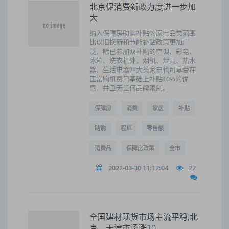
北京促消费新政力度进一步加
大
纳入保障房助购补贴的家电品类范围
比以旧换新和节能补贴政策更加广
泛，除已参加双补贴的空调、彩电、
冰箱、洗衣机外，烟机、灶具、热水
器、生活电器四大类家电也可享受在
正常购机费用基础上补贴10%的优
惠，并且无任何品牌限制。
保障房
消费
家居
补贴
助购
程红
零售额
消费品
保障房政策
全市
2022-03-30 11:17:04
27
全国建材现货市场主流平稳,北
京、天津市场涨10