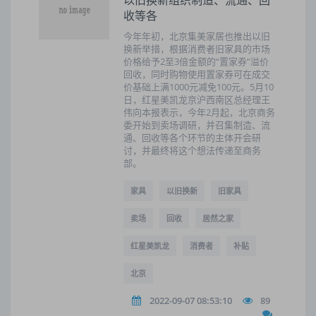
以旧换新组织制造、流通、回
收等各
今年年初，北京集美家居也推出以旧
换新举措，根据消费者旧家具的市场
价格给予2至3倍金额的“置家券”溢价
回收，同时购物使用置家券可在成交
价基础上满1000元减免100元。5月10
日，红星美凯龙京沪西南区总经理王
伟向本报表示，今年2月起，北京商务
委开始到卖场调研，并召集制造、流
通、回收等各个环节的主体开会研
讨，并最终将这个想法传递至商务
部。
家具
以旧换新
旧家具
卖场
回收
居然之家
红星美凯龙
消费者
补贴
北京
2022-09-07 08:53:10
89