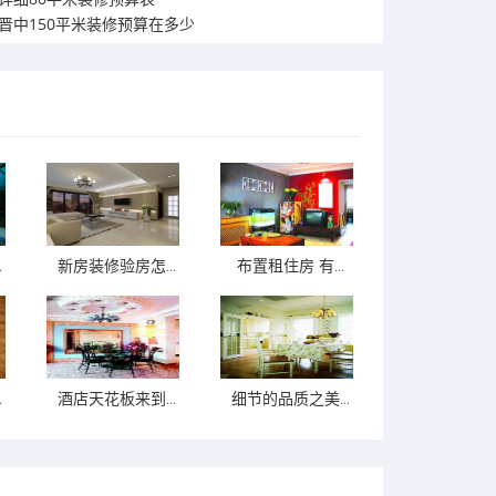
晋中150平米装修预算在多少
.
新房装修验房怎...
布置租住房 有...
.
酒店天花板来到...
细节的品质之美...