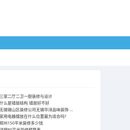
三室二厅二卫一厨装修与设计
什么是错层结构 错层好不好
无锡锡山区装修公司无锡华浔品味装饰·...
家用电器摆放在什么位置最为适合吗?
郑州150平米装修多少钱
详细80平米装修预算表