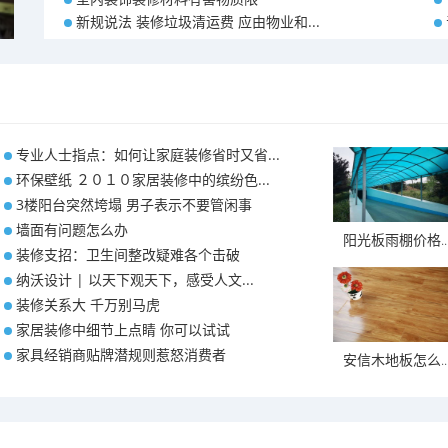
新规说法 装修垃圾清运费 应由物业和...
专业人士指点：如何让家庭装修省时又省...
环保壁纸 ２０１０家居装修中的缤纷色...
3楼阳台突然垮塌 男子表示不要管闲事
墙面有问题怎么办
阳光板雨棚价格..
装修支招：卫生间整改疑难各个击破
纳沃设计 | 以天下观天下，感受人文...
装修关系大 千万别马虎
家居装修中细节上点睛 你可以试试
家具经销商贴牌潜规则惹怒消费者
安信木地板怎么..