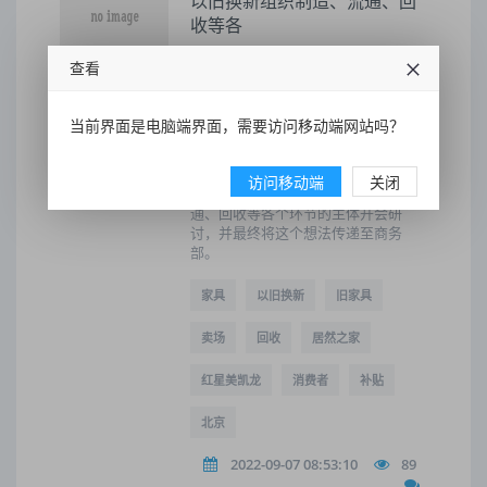
以旧换新组织制造、流通、回
收等各
今年年初，北京集美家居也推出以旧
查看
换新举措，根据消费者旧家具的市场
价格给予2至3倍金额的“置家券”溢价
回收，同时购物使用置家券可在成交
当前界面是电脑端界面，需要访问移动端网站吗？
价基础上满1000元减免100元。5月10
日，红星美凯龙京沪西南区总经理王
伟向本报表示，今年2月起，北京商务
访问移动端
关闭
委开始到卖场调研，并召集制造、流
通、回收等各个环节的主体开会研
讨，并最终将这个想法传递至商务
部。
家具
以旧换新
旧家具
卖场
回收
居然之家
红星美凯龙
消费者
补贴
北京
2022-09-07 08:53:10
89