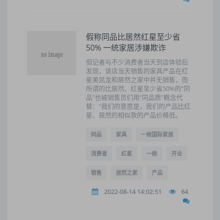
假称同品比居然红星至少省
50% 一统家居涉嫌欺诈
但记者与不少消费者当天到店体验后
发现，该店当天销售的家具产品在红
星美凯龙和居然之家中并无销售，而
所谓的比居然、红星至少省50%的“同
品”也被销售员们用“同品质”概念代
替：“我们的意思是，我们的产品比红
星、居然的相似款的产品价格低。
同品
家具
一统国际家居
消费者
红星
一统
开业
销售
居然之家
产品
2022-08-14 14:02:51
64