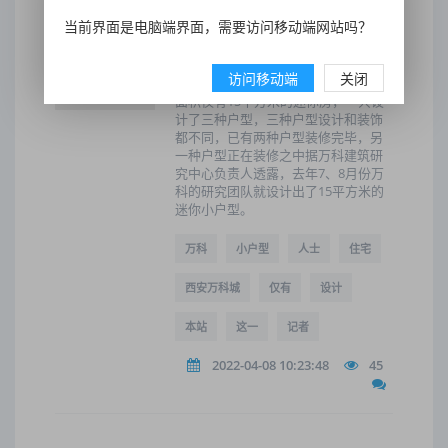
当前界面是电脑端界面，需要访问移动端网站吗？
北京开发商试水15平方米“袖珍
房”
访问移动端
关闭
据万科工作人员介绍，这种室内使用
面积仅有15平方米的迷你房，一共设
计了三种户型，三种户型设计和装饰
都不同，已有两种户型装修完毕，另
一种户型正在装修之中据万科建筑研
究中心负责人透露，去年7、8月份万
科的研究团队就设计出了15平方米的
迷你小户型。
万科
小户型
人士
住宅
西安万科城
仅有
设计
本站
这一
记者
2022-04-08 10:23:48
45