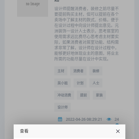
设计师提醒消费者，装修之前尽量不
要提前购买主材，但可以提前在各个
卖场中了解主材的款式、价格，便于
在设计过程中向设计师提出意见。元
洲装饰一设计人士表示，思考居室的
使用需求远比费尽心思考虑主材要实
际，如果消费者对居室功能、结构需
求非常了解，设计师在设计过程中，
能够更好地体现业主的意图，将业主
所需的功能尽量在设计中实现。
主材
消费者
装修
吴小姐
计划
人士
冲动消费
提前
家装
设计师
2022-04-26 08:29:21
24
查看