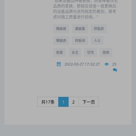
“如果设备品种被更换，则意味着住宅
品质的变换，那就应该查一查更换后
的设备品牌与合同规定的差别，再考
虑对施工质量进行验收。”
精装修
龚庭喜
样板房
精装房
样板间
人士
检查
业主
住宅
验收
2022-03-27 17:32:27
25
共17条
1
2
下一页