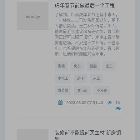
虎年春节前做最后一个工程
了解到，距离虎年春节还有十来天，
一些装修土工已准备回家过年，更多
人借机揽活。土工林师傅是四川人，
他说最近会建议房东先砌墙，春节期
间正好可以晾干墙壁，水电工春节后
就能进场。不只是土工师傅，一些水
电工也希望房东年前先砌墙，春节假
期一过他们就能回来做水电。
砌墙
房东
就能
土工
水电工
房子
人士
春节前
春节后
不只是
2022-05-02 07:51:40
16
装修前不能提前买主材 新房钥
匙