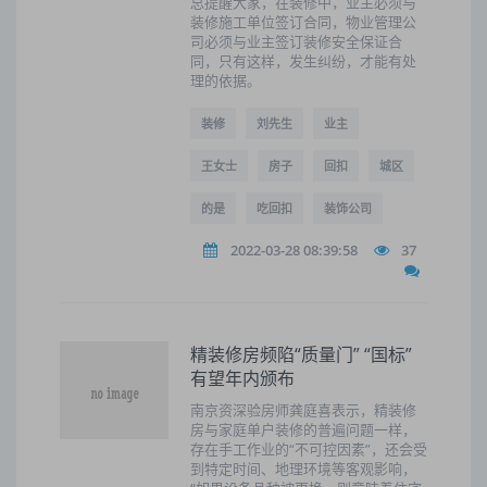
总提醒大家，在装修中，业主必须与
装修施工单位签订合同，物业管理公
司必须与业主签订装修安全保证合
同，只有这样，发生纠纷，才能有处
理的依据。
装修
刘先生
业主
王女士
房子
回扣
城区
的是
吃回扣
装饰公司
2022-03-28 08:39:58
37
精装修房频陷“质量门” “国标”
有望年内颁布
南京资深验房师龚庭喜表示，精装修
房与家庭单户装修的普遍问题一样，
存在手工作业的“不可控因素”，还会受
到特定时间、地理环境等客观影响，