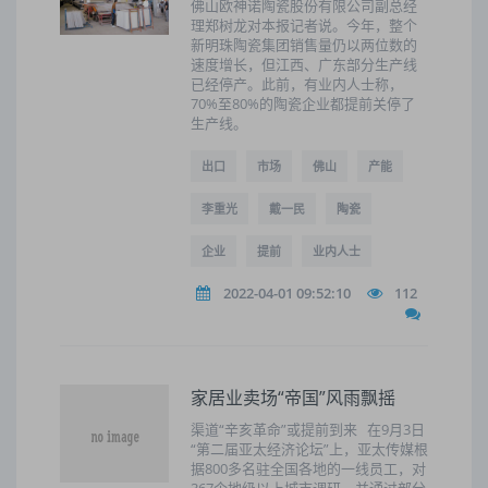
佛山欧神诺陶瓷股份有限公司副总经
理郑树龙对本报记者说。今年，整个
新明珠陶瓷集团销售量仍以两位数的
速度增长，但江西、广东部分生产线
已经停产。此前，有业内人士称，
70%至80%的陶瓷企业都提前关停了
生产线。
出口
市场
佛山
产能
李重光
戴一民
陶瓷
企业
提前
业内人士
2022-04-01 09:52:10
112
家居业卖场“帝国”风雨飘摇
渠道“辛亥革命”或提前到来 在9月3日
“第二届亚太经济论坛”上，亚太传媒根
据800多名驻全国各地的一线员工，对