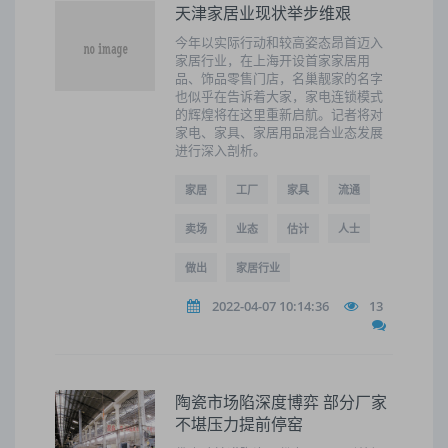
天津家居业现状举步维艰
今年以实际行动和较高姿态昂首迈入
家居行业，在上海开设首家家居用
品、饰品零售门店，名巢靓家的名字
也似乎在告诉着大家，家电连锁模式
的辉煌将在这里重新启航。记者将对
家电、家具、家居用品混合业态发展
进行深入剖析。
家居
工厂
家具
流通
卖场
业态
估计
人士
做出
家居行业
2022-04-07 10:14:36
13
陶瓷市场陷深度博弈 部分厂家
不堪压力提前停窑