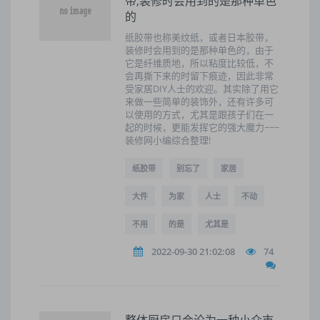
带,装修时会用到的是那种单色
的
纸胶带也称美纹纸，或者日本胶带，
装修时会用到的是那种单色的，由于
它是纤维质地，所以粘度比较低，不
会再撕下来的时留下痕迹，因此非常
受家居DIY人士的欢迎。其实除了用它
来做一些简单的装饰外，还有许多可
以使用的方式，尤其是跟孩子们在一
起的时候，更能发挥它的强大魔力~~~
装修网小编综合整理!
纸胶带
别忘了
家居
大件
为家
人士
不动
不用
的是
尤其是
2022-09-30 21:02:08
74