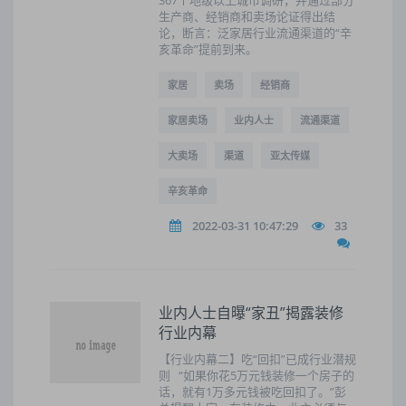
367个地级以上城市调研，并通过部分
生产商、经销商和卖场论证得出结
论，断言：泛家居行业流通渠道的“辛
亥革命”提前到来。
家居
卖场
经销商
家居卖场
业内人士
流通渠道
大卖场
渠道
亚太传媒
辛亥革命
2022-03-31 10:47:29
33
业内人士自曝“家丑”揭露装修
行业内幕
【行业内幕二】吃“回扣”已成行业潜规
则 “如果你花5万元钱装修一个房子的
话，就有1万多元钱被吃回扣了。”彭