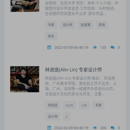
业院校：北京大学 学历：本科 个人介绍：中
国室内设计学会会员 工作信条：与时俱进，
在创意的空间里永不止步. 部分作品...
专家
设计师
赵丽薄
职务
姓名
2022-03-09 04:46:19
135
0
林进庞(Alin Lin) 专家设计师
林进庞(Alin Lin) 专家设计师 格言： 毕业院
校：广州美术学院，曾先后工作于北京，上
海，广州，深圳等一线城市外资设计公司，
主张设计文化的多元与共生，注重...
林进庞
ALIN
LIN
专家
设计师
L
2022-03-09 04:46:19
336
0