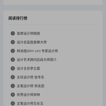
阅读排行榜
首席设计师杨勋
1
设计总监庞俊峰大师
2
林进庞(Alin Lin) 专家设计师
3
设计艺术顾问应歧大师简介
4
设计主任李立富
5
主任设计师 张专东
6
主笔设计师 宋永田
7
优秀设计师宋林
8
主笔设计师王长玉
9