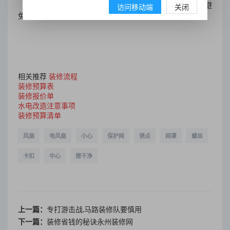
绵阳装修网
:
注意风扇的日常维护。保持其良好的性能，避
访问移动端
关闭
免风叶变形和振动。你学过以上使用电风扇的常识吗？
?
相关推荐
装修流程
装修预算表
装修报价单
水电改造注意事项
装修预算清单
风扇
电风扇
小心
保护网
锈点
网罩
螺丝
卡扣
中心
擦干净
上一篇：
专打游击战,马路装修队要慎用
下一篇：
装修省钱的秘诀永州装修网