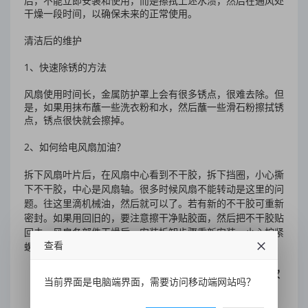
后，不能立即安装和使用，而是擦拭上述水渍，然后在通风处
干燥一段时间，以确保未来的正常使用。
清洁后的维护
1
、快速除锈的方法
风扇使用时间长，金属防护罩上会有很多锈点，很难去除。但
是，如果用抹布蘸一些洗衣粉和水，然后蘸一些滑石粉擦拭锈
点，锈点很快就会擦掉。
2
、如何给电风扇加油？
拆下风扇叶片后，在风扇中心看到不干胶，拆下挡圈，小心撕
下不干胶，中心是风扇轴。很多时候风扇不能转动是这里的问
题。往这里滴机械油，然后就可以了。若有新的不干胶可重新
密封。如果用回旧的，要注意擦干净贴胶面，然后把不干胶贴
回去。风扇各部件干燥后，安装拆卸步骤重新安装，小心拧紧
查看
螺钉。通电试验能否正常旋转。
(点击图片免费申请免费量房、免费预算、免费设计三家
当前界面是电脑端界面，需要访问移动端网站吗？
公司)