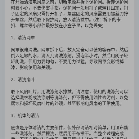
在开始清洁电风扇之前，切断电源并拆下保护网。拆卸保护网
时要小心，不要伤害手指。保护网一般用扣子或螺钉固定，扣
子固定的风扇只需打开扣子，螺丝固定的风扇需要用螺丝刀拧
开螺丝，然后取下保护网，放入清洁盆中。
(
注：拆下的卡
扣、螺丝等小部件最好放在小盒子里，以免丢失
)
1
、清洁网罩
网罩很难清洗。网罩拆下后，放入完全可以装的容器中，然后
倒入足够的水，滴入几滴洗涤剂，浸泡半小时，然后用刷子轻
轻刷洗，但用力要均匀，不要用力过猛，导致网罩变形或掉
漆，影响使用和美观。
2
、清洗扇叶
取下风扇叶片，用洗涤剂水擦拭。请注意，使用的洗涤剂可以
选择洗衣粉或洗涤剂等洗涤剂，但不得使用油性去污剂，以免
腐蚀和损坏风扇叶片的外观，甚至影响电风扇的正常使用。
3
、机体的清洁
底盘是身体清洁的主要部件，但外部清洁相对简单，用湿布蘸
一些洗涤剂，然后擦洗，然后用干布擦干。当整个过程完成