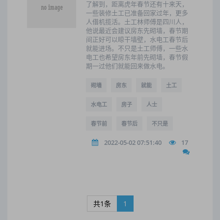
了解到，距离虎年春节还有十来天，
一些装修土工已准备回家过年，更多
人借机揽活。土工林师傅是四川人，
他说最近会建议房东先砌墙，春节期
间正好可以晾干墙壁，水电工春节后
就能进场。不只是土工师傅，一些水
电工也希望房东年前先砌墙，春节假
期一过他们就能回来做水电。
砌墙
房东
就能
土工
水电工
房子
人士
春节前
春节后
不只是
2022-05-02 07:51:40
17
共1条
1