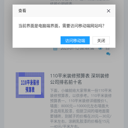
修报价明细表。
查看
装修
预算
装饰
颜色
当前界面是电脑端界面，需要访问移动端网站吗？
性能
做好
费用
地板
装修预算
房子
访问移动端
关闭
2023-01-12 08:49:56
53
110平米装修预算表 深圳装修
公司排名前十名
下面，小编就给大家带来一份110平米
装修预算表，以供参考。110平米装修
预算表一、110平米装修详细报价1、
墙面：8000元—10000元左右墙面大
多选用乳胶漆，但厨卫间的墙地面需
要铺砖，刮腻子的价格在20元—30元/
平米左右，涂刷乳胶漆的价格在15元
—40元/平米左右。