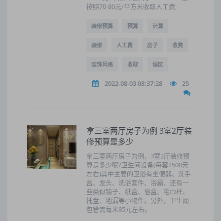
按照70-80元/平方米收取人工费;
装修预算
预算
计算
装修
人工费
房子
收费
装饰风格
收取
误区
2022-08-03 08:37:28
25
拿三室两厅房子为例 3室2厅装
修预算是多少
拿三室两厅房子为例，3室2厅装修预
算是多少呢?卫生间设备(每套2500元
左右)其中主要的卫浴有坐便器、洗手
盆、龙头、洗浴套件、浴霸，还有一
些类似镜子、纸盒、皂盒、毛巾杆、
托盘、地漏等小物件。另外，卫生间
包管需每米85元左右。