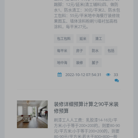
踢脚：12元/延米(清工辅料)四、做防
水1、防水清工：30元/平米2、防水包
工包料：55元/平米地中海餐厅装修效
果图五、墙体涂料粉刷1)墙衬加高档
涂料，每平米27元。
包工包料
延米
清工
每平米
房子
防水
包括
地中海
装修
腻子
2022-10-12 07:54:31
33
装修详细预算计算之90平米装
修预算
刷漆工人人工费：乳胶漆14-16元/平
方米;小于等于200×200的，则要80-90
元/平方米;小于等于200×200的，则要
80-90元/平方米;若大于800×800一般