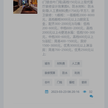
(门锁合叶门吸)高档150元以上现代客
厅装修设计效果图6、防水材料：防水
处理(人工费材料费)1758元/平方7、厨
卫装修：1)橱柜：一般橱柜2000~8000
元，高档橱柜8000元以上2)厨房五
金，配齐300~2000元3)马桶：低档
200~600元，中档600~2000元，高档
2000元以上4)便池水箱：低档100~300
元，中档300~600元，高档600元以上
5)浴缸：简易400~1500元，良好
1500~3000元，优秀3000元以上淋浴
房：简易700~2500元，优秀2500元以
上;
城市
材料费
人工费
装修预算
防水
利用
合叶
门吸
橱柜
瓷砖
2023-03-23 08:20:16
32