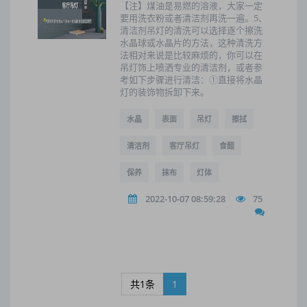
【注】煤油是易燃的溶液，大家一定
要用洗衣粉或者清洁剂再洗一遍。5、
清洁剂吊灯的清洗可以选择逐个擦洗
水晶球或水晶片的方法，这种清洗方
法相对来说是比较麻烦的，你可以在
吊灯饰上喷洒专业的清洁剂，或者参
考如下步骤进行清洁：①直接将水晶
灯的装饰物拆卸下来。
水晶
表面
吊灯
擦拭
清洁剂
客厅吊灯
食醋
保养
抹布
灯体
2022-10-07 08:59:28
75
共1条
1